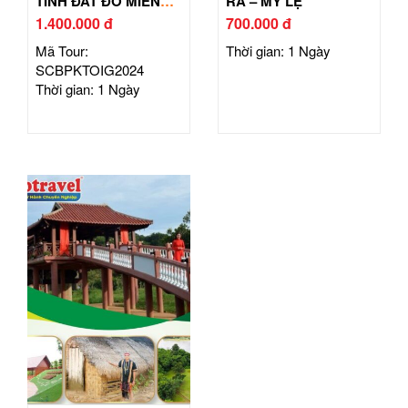
TÌNH ĐẤT ĐỎ MIỀN
RA – MỸ LỆ
ĐÔNG
1.400.000 đ
700.000 đ
Mã Tour:
Thời gian: 1 Ngày
SCBPKTOIG2024
Thời gian: 1 Ngày