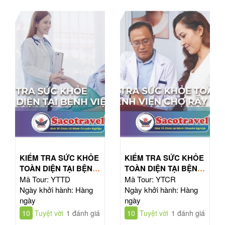
KIỂM TRA SỨC KHỎE
KIỂM TRA SỨC KHỎE
TOÀN DIỆN TẠI BỆNH
TOÀN DIỆN TẠI BỆNH
VIỆN TỪ DŨ
VIỆN CHỢ RẪY
Mã Tour: YTTD
Mã Tour: YTCR
Ngày khởi hành: Hàng
Ngày khởi hành: Hàng
ngày
ngày
10
Tuyệt vời
1 đánh giá
10
Tuyệt vời
1 đánh giá