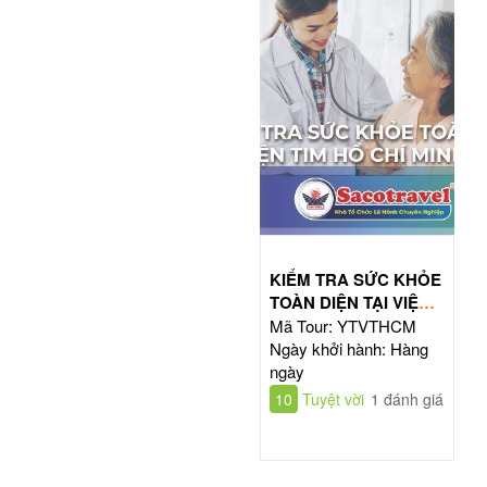
KIỂM TRA SỨC KHỎE
TOÀN DIỆN TẠI VIỆN
TIM HỒ CHÍ MINH
Mã Tour: YTVTHCM
Ngày khởi hành: Hàng
ngày
10
Tuyệt vời
1 đánh giá