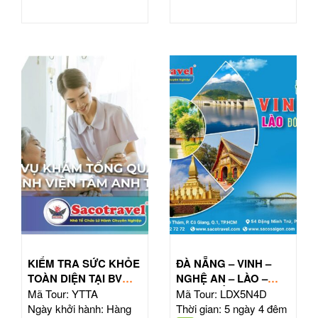
KIỂM TRA SỨC KHỎE
ĐÀ NẴNG – VINH –
TOÀN DIỆN TẠI BV
NGHỆ AN – LÀO –
TÂM ANH HỒ CHÍ
ĐÔNG BẮC THÁI LAN
Mã Tour: YTTA
Mã Tour: LDX5N4D
MINH
| TOUR 5N4Đ
Ngày khởi hành: Hàng
Thời gian: 5 ngày 4 đêm