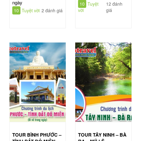
ngày
10
Tuyệt
12 đánh
vời
giá
10
Tuyệt vời
2 đánh giá
TOUR BÌNH PHƯỚC –
TOUR TÂY NINH – BÀ