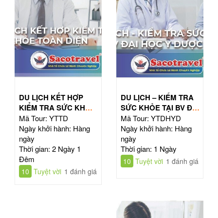
DU LỊCH KẾT HỢP
DU LỊCH – KIỂM TRA
KIỂM TRA SỨC KHỎE
SỨC KHỎE TẠI BV ĐẠI
TOÀN DIỆN
HỌC Y DƯỢC TPHCM
Mã Tour: YTTD
Mã Tour: YTDHYD
Ngày khởi hành: Hàng
Ngày khởi hành: Hàng
ngày
ngày
Thời gian: 2 Ngày 1
Thời gian: 1 Ngày
Đêm
10
Tuyệt vời
1 đánh giá
10
Tuyệt vời
1 đánh giá