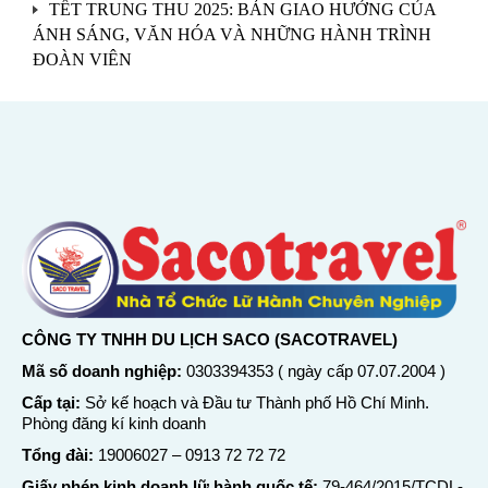
TẾT TRUNG THU 2025: BẢN GIAO HƯỞNG CỦA
ÁNH SÁNG, VĂN HÓA VÀ NHỮNG HÀNH TRÌNH
ĐOÀN VIÊN
CÔNG TY TNHH DU LỊCH SACO (SACOTRAVEL)
Mã số doanh nghiệp:
0303394353 ( ngày cấp 07.07.2004 )
Cấp tại:
Sở kế hoạch và Đầu tư Thành phố Hồ Chí Minh.
Phòng đăng kí kinh doanh
Tổng đài:
19006027
–
0913 72 72 72
Giấy phép kinh doanh lữ hành quốc tế:
79-464/2015/TCDL-