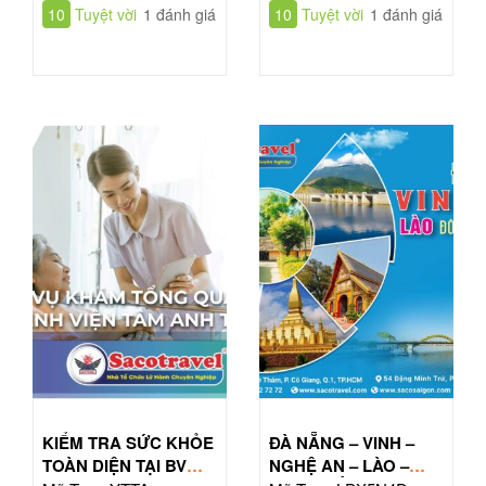
10
Tuyệt vời
1 đánh giá
10
Tuyệt vời
1 đánh giá
KIỂM TRA SỨC KHỎE
ĐÀ NẴNG – VINH –
TOÀN DIỆN TẠI BV
NGHỆ AN – LÀO –