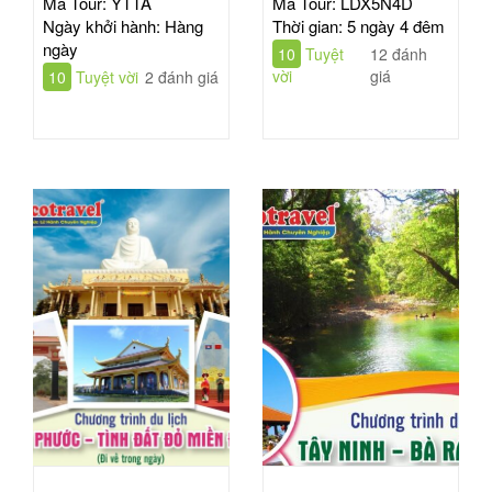
TÂM ANH HỒ CHÍ
ĐÔNG BẮC THÁI LAN
Mã Tour: YTTA
Mã Tour: LDX5N4D
MINH
| TOUR 5N4Đ
Ngày khởi hành: Hàng
Thời gian: 5 ngày 4 đêm
ngày
10
Tuyệt
12 đánh
vời
giá
10
Tuyệt vời
2 đánh giá