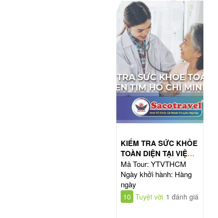
KIỂM TRA SỨC KHỎE
TOÀN DIỆN TẠI VIỆN
TIM HỒ CHÍ MINH
Mã Tour: YTVTHCM
Ngày khởi hành: Hàng
ngày
10
Tuyệt vời
1 đánh giá