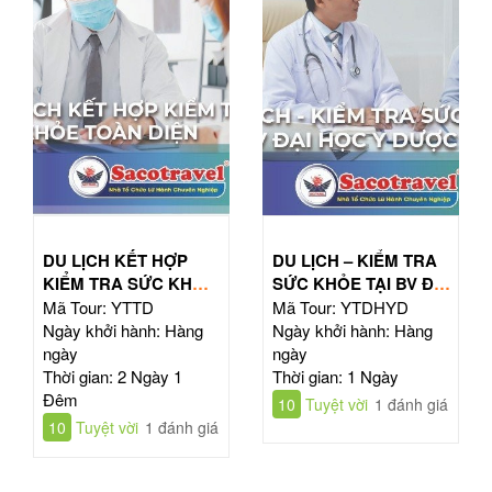
DU LỊCH KẾT HỢP
DU LỊCH – KIỂM TRA
KIỂM TRA SỨC KHỎE
SỨC KHỎE TẠI BV ĐẠI
TOÀN DIỆN
HỌC Y DƯỢC TPHCM
Mã Tour: YTTD
Mã Tour: YTDHYD
Ngày khởi hành: Hàng
Ngày khởi hành: Hàng
ngày
ngày
Thời gian: 2 Ngày 1
Thời gian: 1 Ngày
Đêm
10
Tuyệt vời
1 đánh giá
10
Tuyệt vời
1 đánh giá