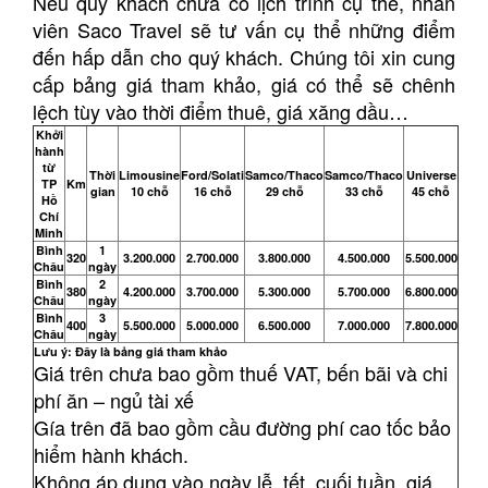
Nếu quý khách chưa có lịch trình cụ thể, nhân
viên Saco Travel sẽ tư vấn cụ thể những điểm
đến hấp dẫn cho quý khách. Chúng tôi xin cung
cấp bảng giá tham khảo, giá có thể sẽ chênh
lệch tùy vào thời điểm thuê, giá xăng dầu…
Khởi
hành
từ
Thời
Limousine
Ford/Solati
Samco/Thaco
Samco/Thaco
Universe
TP
Km
gian
10 chỗ
16 chỗ
29 chỗ
33 chỗ
45 chỗ
Hồ
Chí
Minh
Bình
1
320
3.200.000
2.700.000
3.800.000
4.500.000
5.500.000
Châu
ngày
Bình
2
380
4.200.000
3.700.000
5.300.000
5.700.000
6.800.000
Châu
ngày
Bình
3
400
5.500.000
5.000.000
6.500.000
7.000.000
7.800.000
Châu
ngày
Lưu ý:
Đây là bảng giá tham khảo
Giá trên chưa bao gồm thuế VAT, bến bãi và chi
phí ăn – ngủ tài xế
Gía trên đã bao gồm cầu đường phí cao tốc bảo
hiểm hành khách.
Không áp dụng vào ngày lễ, tết, cuối tuần, giá