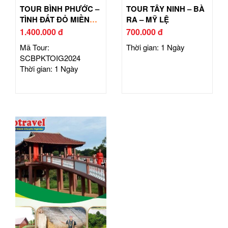
TOUR BÌNH PHƯỚC –
TOUR TÂY NINH – BÀ
TÌNH ĐẤT ĐỎ MIỀN
RA – MỸ LỆ
ĐÔNG
1.400.000 đ
700.000 đ
Mã Tour:
Thời gian: 1 Ngày
SCBPKTOIG2024
Thời gian: 1 Ngày