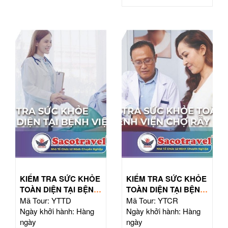
KIỂM TRA SỨC KHỎE
KIỂM TRA SỨC KHỎE
TOÀN DIỆN TẠI BỆNH
TOÀN DIỆN TẠI BỆNH
VIỆN TỪ DŨ
VIỆN CHỢ RẪY
Mã Tour: YTTD
Mã Tour: YTCR
Ngày khởi hành: Hàng
Ngày khởi hành: Hàng
ngày
ngày