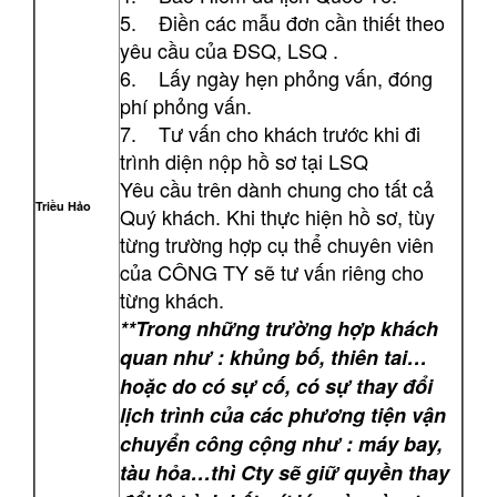
5. Điền các mẫu đơn cần thiết theo
yêu cầu của ĐSQ, LSQ .
6. Lấy ngày hẹn phỏng vấn, đóng
phí phỏng vấn.
7. Tư vấn cho khách trước khi đi
trình diện nộp hồ sơ tại LSQ
Yêu cầu trên dành chung cho tất cả
Triều Hảo
Quý khách. Khi thực hiện hồ sơ, tùy
từng trường hợp cụ thể chuyên viên
của CÔNG TY sẽ tư vấn riêng cho
từng khách.
**Trong những trường hợp khách
quan như : khủng bố, thiên tai…
hoặc do có sự cố, có sự thay đổi
lịch trình của các phương tiện vận
chuyển công cộng như : máy bay,
tàu hỏa…thì Cty sẽ giữ quyền thay