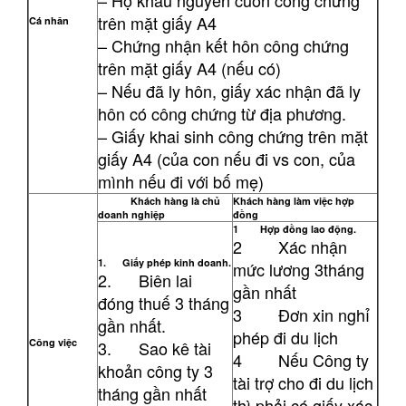
– Hộ khẩu nguyên cuốn công chứng
trên mặt giấy A4
Cá nhân
– Chứng nhận kết hôn công chứng
trên mặt giấy A4 (nếu có)
– Nếu đã ly hôn, giấy xác nhận đã ly
hôn có công chứng từ địa phương.
– Giấy khai sinh công chứng trên mặt
giấy A4 (của con nếu đi vs con, của
mình nếu đi với bố mẹ)
Khách hàng là chủ
Khách hàng làm việc hợp
doanh nghiệp
đồng
1 Hợp đồng lao động.
2 Xác nhận
1. Giấy phép kinh doanh.
mức lương 3tháng
2. Biên lai
gần nhất
đóng thuế 3 tháng
3 Đơn xin nghỉ
gần nhất.
phép đi du lịch
Công việc
3. Sao kê tài
4 Nếu Công ty
khoản công ty 3
tài trợ cho đi du lịch
tháng gần nhất
thì phải có giấy xác