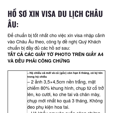
HỒ SƠ XIN VISA DU LỊCH CHÂU
ÂU:
Để chuẩn bị tốt nhất cho việc xin visa nhập cảnh
vào Châu Âu theo, công ty đề nghị Quý Khách
chuẩn bị đầy đủ các hồ sơ sau:
TẤT CẢ CÁC GIẤY TỜ PHOTO TRÊN GIẤY A4
VÀ ĐỀU PHẢI CÔNG CHỨNG
– Hộ chiếu cả mới và cũ (gốc) còn hạn 6 tháng, có ký tên
trong hộ chiếu
– 2 ảnh 3,5×4,5cm nền trắng, mặt
chiếm 80% khung hình, chụp từ cổ trở
lên, ko cười, ko che tai và chân mày,
chụp mới nhất ko quá 3 tháng, Không
đeo phụ kiện hoa tai.