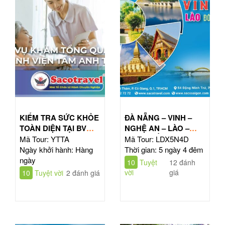
KIỂM TRA SỨC KHỎE
ĐÀ NẴNG – VINH –
TOÀN DIỆN TẠI BV
NGHỆ AN – LÀO –
TÂM ANH HỒ CHÍ
ĐÔNG BẮC THÁI LAN
Mã Tour: YTTA
Mã Tour: LDX5N4D
MINH
| TOUR 5N4Đ
Ngày khởi hành: Hàng
Thời gian: 5 ngày 4 đêm
ngày
10
Tuyệt
12 đánh
vời
giá
10
Tuyệt vời
2 đánh giá