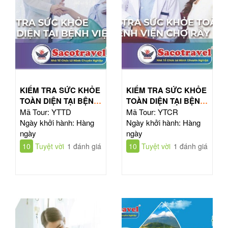
KIỂM TRA SỨC KHỎE
KIỂM TRA SỨC KHỎE
TOÀN DIỆN TẠI BỆNH
TOÀN DIỆN TẠI BỆNH
VIỆN TỪ DŨ
VIỆN CHỢ RẪY
Mã Tour: YTTD
Mã Tour: YTCR
Ngày khởi hành: Hàng
Ngày khởi hành: Hàng
ngày
ngày
10
Tuyệt vời
1 đánh giá
10
Tuyệt vời
1 đánh giá