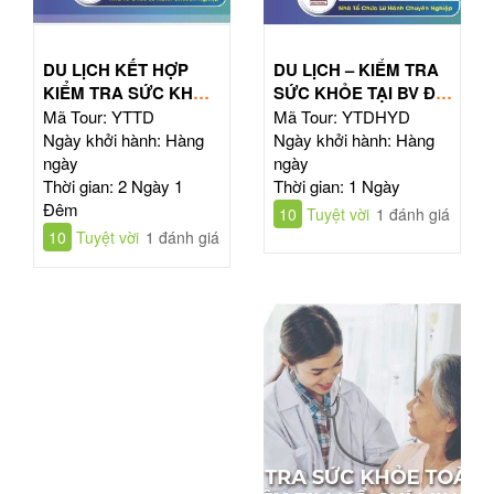
DU LỊCH KẾT HỢP
DU LỊCH – KIỂM TRA
KIỂM TRA SỨC KHỎE
SỨC KHỎE TẠI BV ĐẠI
TOÀN DIỆN
HỌC Y DƯỢC TPHCM
Mã Tour: YTTD
Mã Tour: YTDHYD
Ngày khởi hành: Hàng
Ngày khởi hành: Hàng
ngày
ngày
Thời gian: 2 Ngày 1
Thời gian: 1 Ngày
Đêm
10
Tuyệt vời
1 đánh giá
10
Tuyệt vời
1 đánh giá