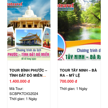
TOUR BÌNH PHƯỚC –
TOUR TÂY NINH – BÀ
TÌNH ĐẤT ĐỎ MIỀN
RA – MỸ LỆ
ĐÔNG
1.400.000 đ
700.000 đ
Mã Tour:
Thời gian: 1 Ngày
SCBPKTOIG2024
Thời gian: 1 Ngày