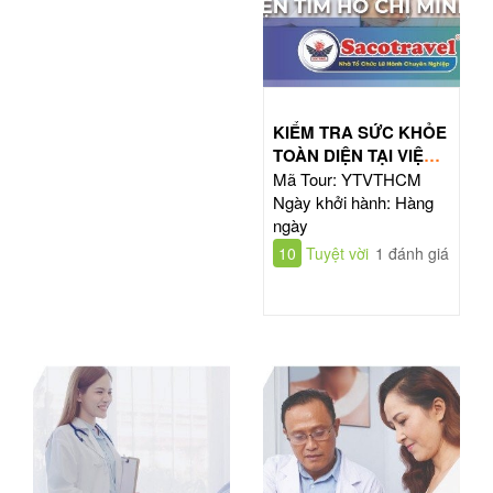
KIỂM TRA SỨC KHỎE
TOÀN DIỆN TẠI VIỆN
TIM HỒ CHÍ MINH
Mã Tour: YTVTHCM
Ngày khởi hành: Hàng
ngày
10
Tuyệt vời
1 đánh giá