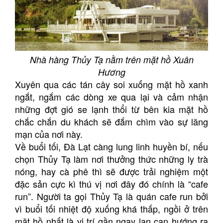
Nhà hàng Thủy Tạ nằm trên mặt hồ Xuân
Hương
Xuyên qua các tán cây soi xuống mặt hồ xanh
ngắt, ngắm các dòng xe qua lại và cảm nhận
những đợt gió se lạnh thổi từ bên kia mặt hồ
chắc chắn du khách sẽ đắm chìm vào sự lãng
mạn của nơi này.
Về buổi tối, Đà Lạt càng lung linh huyền bí, nếu
chọn Thủy Tạ làm nơi thưởng thức những ly trà
nóng, hay cà phê thì sẽ được trải nghiệm một
đặc sản cực kì thú vị nơi đây đó chính là “cafe
run”. Người ta gọi Thủy Tạ là quán cafe run bởi
vì buổi tối nhiệt độ xuống khá thấp, ngồi ở trên
mặt hồ nhất là vị trí gần ngay lan can hướng ra