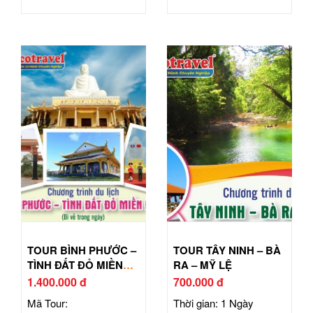
TOUR BÌNH PHƯỚC –
TOUR TÂY NINH – BÀ
TÌNH ĐẤT ĐỎ MIỀN
RA – MỸ LỆ
ĐÔNG
1.400.000 đ
700.000 đ
Mã Tour:
Thời gian: 1 Ngày