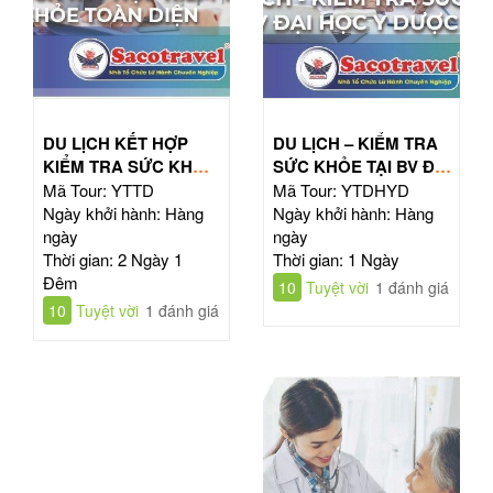
DU LỊCH KẾT HỢP
DU LỊCH – KIỂM TRA
KIỂM TRA SỨC KHỎE
SỨC KHỎE TẠI BV ĐẠI
TOÀN DIỆN
HỌC Y DƯỢC TPHCM
Mã Tour: YTTD
Mã Tour: YTDHYD
Ngày khởi hành: Hàng
Ngày khởi hành: Hàng
ngày
ngày
Thời gian: 2 Ngày 1
Thời gian: 1 Ngày
Đêm
10
Tuyệt vời
1 đánh giá
10
Tuyệt vời
1 đánh giá