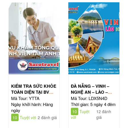
KIỂM TRA SỨC KHỎE
ĐÀ NẴNG – VINH –
TOÀN DIỆN TẠI BV
NGHỆ AN – LÀO –
TÂM ANH HỒ CHÍ
ĐÔNG BẮC THÁI LAN
Mã Tour: YTTA
Mã Tour: LDX5N4D
MINH
| TOUR 5N4Đ
Ngày khởi hành: Hàng
Thời gian: 5 ngày 4 đêm
ngày
10
Tuyệt
12 đánh
vời
giá
10
Tuyệt vời
2 đánh giá