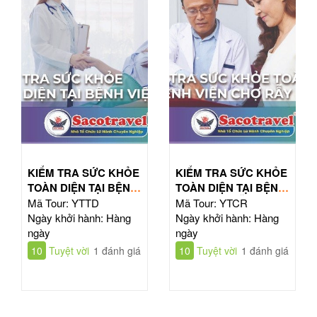
KIỂM TRA SỨC KHỎE
KIỂM TRA SỨC KHỎE
TOÀN DIỆN TẠI BỆNH
TOÀN DIỆN TẠI BỆNH
VIỆN TỪ DŨ
VIỆN CHỢ RẪY
Mã Tour: YTTD
Mã Tour: YTCR
Ngày khởi hành: Hàng
Ngày khởi hành: Hàng
ngày
ngày
10
Tuyệt vời
1 đánh giá
10
Tuyệt vời
1 đánh giá