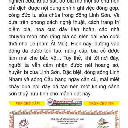
nghiên cứu, khảo sát, do bia mờ một số chữ nên
chỉ dịch được nội dung chính ghi việc đóng góp,
công đức tu sửa chùa trong động Linh Sơn. Và
dựa trên phong cách nghệ thuật, cách trang trí
diềm bia, hoa cúc dây liên hoàn, các nhà
chuyên môn cho rằng bia có niên đại vào cuối
thời nhà Lê (năm Ất Mùi). Hiện nay, đường vào
động đã được tôn tạo, nâng cấp, bia cổ được
làm mái che bảo vệ… Tuy thế, khi tới nơi đây,
người ta vẫn cảm nhận được nét hoang sơ,
huyền bí của Linh Sơn. Đặc biệt, dòng sông Linh
Nham và sông Cầu hàng ngày cần cù, mãi miết
chảy qua nơi đây đã tạo nên một khung cảnh
sơn thuỷ hữu tình cho mảnh đất này.