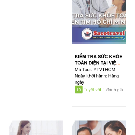
KIỂM TRA SỨC KHỎE
TOÀN DIỆN TẠI VIỆN
TIM HỒ CHÍ MINH
Mã Tour: YTVTHCM
Ngày khởi hành: Hàng
ngày
10
Tuyệt vời
1 đánh giá