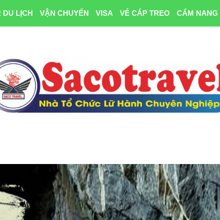
 DU LỊCH
VẬN CHUYỂN
VISA
VÉ CÁP TREO
CẨM NANG 