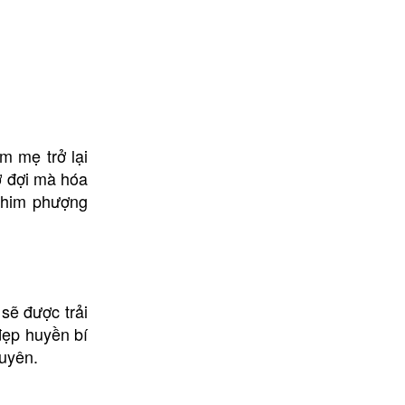
m mẹ trở lại
ờ đợi mà hóa
 chim phượng
sẽ được trải
ẹp huyền bí
guyên.