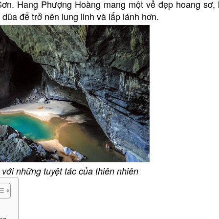
ng Sơn. Hang Phượng Hoàng mang một vẻ đẹp hoang sơ, k
dũa để trở nên lung linh và lấp lánh hơn.
ới những tuyệt tác của thiên nhiên
ong