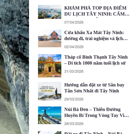
KHÁM PHÁ TOP ĐỊA ĐIỂM
DU LỊCH TÂY NINH: CẨM
NANG CHI TIẾT 2026
07/04/2026
Cửa khẩu Xa Mát Tây Ninh:
đường đi, trải nghiệm và lịch
trình 1 ngày
02/04/2026
Tháp cổ Bình Thạnh Tây Ninh
– Di tích 1000 năm tuổi lịch sử
31/03/2026
Hướng dẫn đặt xe từ Sân bay
Tân Sơn Nhất đi Tây Ninh
29/03/2026
Núi Bà Đen – Thiên Đường
Huyền Bí Trong Vòng Tay Việt
Nam
28/03/2026
Đặt xe đi Tây Ninh – Núi Bà