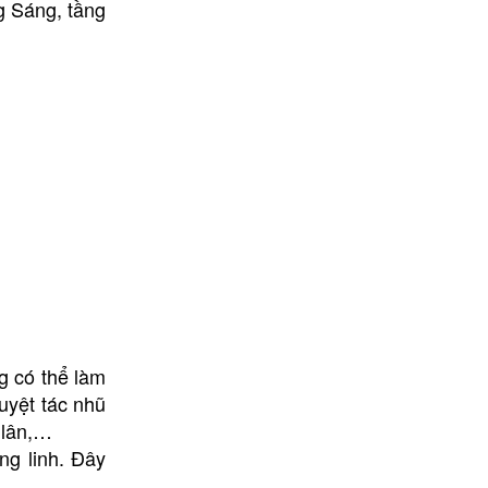
g Sáng, tầng
g có thể làm
uyệt tác nhũ
 lân,…
ng linh. Đây