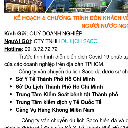
KẾ HOẠCH & CHƯƠNG TRÌNH ĐÓN KHÁCH VỀ 
NGƯỜI NƯỚC NGO
Kính Gửi
: QUÝ DOANH NGHIỆP
Người Gửi
: CTY TNHH
DU LỊCH SACO
Hotline
: 0913.72.72.72
Trước tình hình diễn biến dịch Covid-19 phức tạp c
của các doanh nghiệp trên địa bàn TPHCM.
Công ty vận chuyển du lịch Saco đã được sự cho
Sở Y Tế Thành Phố Hồ Chí Minh
Sở Du Lịch Thành Phố Hồ Chí Minh
Trung Tâm Kiểm Soát bệnh tật Thành phố
Trung Tâm kiểm dịch y Tế Quốc Tế
Cảng Vụ Hàng Không Miền Nam
Công ty vận chuyển du lịch Saco hiện đã và đang
cách ly được chỉ định của Sở Y Tế Thành Phố Hồ Ch