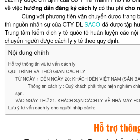
về việc
hướng dẫn đăng ký cách ly
có thu phí
cho n
Cùng với phương tiện vận chuyển được trang bị đầy 
thì nguồn nhân sự của CTY DL
SACO
đã được tập hu
Trung tâm kiểm dịch y tế quốc tế huấn luyện các nộ
chuyển người được cách ly y tế theo quy định.
Nội dung chính
Hỗ trợ thông tin và tư vấn cách ly
QUI TRÌNH VÀ THỜI GIAN CÁCH LY
TỪ NGÀY 1 ĐẾN NGÀY 20: KHÁCH ĐẾN VIỆT NAM (SÂN B
Thông tin cách ly : Quý khách phải thực hiện nghiêm chỉnh 
sạn.
VÀO NGÀY THỨ 21: KHÁCH SẠN CÁCH LY VỀ NHÀ MÁY HOẶ
Lưu ý tư vấn cách ly cho người nhập cảnh:
Hỗ trợ thông