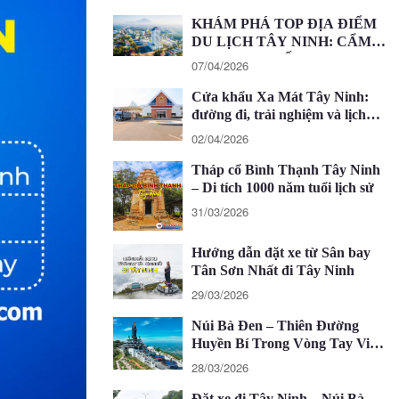
KHÁM PHÁ TOP ĐỊA ĐIỂM
DU LỊCH TÂY NINH: CẨM
NANG CHI TIẾT 2026
07/04/2026
Cửa khẩu Xa Mát Tây Ninh:
đường đi, trải nghiệm và lịch
trình 1 ngày
02/04/2026
Tháp cổ Bình Thạnh Tây Ninh
– Di tích 1000 năm tuổi lịch sử
31/03/2026
Hướng dẫn đặt xe từ Sân bay
Tân Sơn Nhất đi Tây Ninh
29/03/2026
Núi Bà Đen – Thiên Đường
Huyền Bí Trong Vòng Tay Việt
Nam
28/03/2026
Đặt xe đi Tây Ninh – Núi Bà