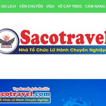
 DU LỊCH
VẬN CHUYỂN
VISA
VÉ CÁP TREO
CẨM NANG 