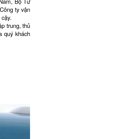
 Nam, Bộ Tư
 Công ty vận
 cậy.
p trung, thủ
a quý khách