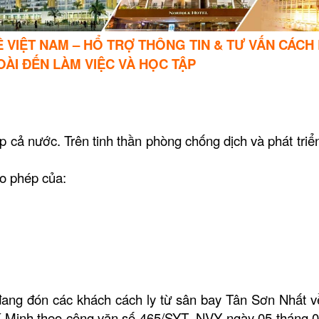
VIỆT NAM – HỔ TRỢ THÔNG TIN & TƯ VẤN CÁCH
ÀI ĐẾN LÀM VIỆC VÀ HỌC TẬP
ả nước. Trên tinh thần phòng chống dịch và phát triể
 phép của:
 đón các khách cách ly từ sân bay Tân Sơn Nhất về
í Minh theo công văn số 465/SYT- NVY ngày 05 tháng