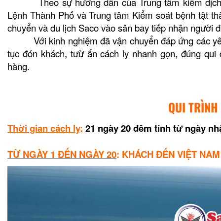
Theo sự hướng dẫn của Trung tâm kiểm dịch y t
Lệnh Thành Phố và Trung tâm Kiểm soát bệnh tật thà
chuyển và du lịch Saco vào sân bay tiếp nhận người đư
Với kinh nghiệm đã vận chuyển đáp ứng các yêu cầu
tục đón khách, tưừ ấn cách ly nhanh gọn, đúng qu
hàng.
QUI TRÌNH
Thời gian cách ly
:
21 ngày 20 đêm tính từ ngày nh
TỪ NGÀY 1 ĐẾN NGÀY
20
: KHÁCH ĐẾN VIỆT NAM