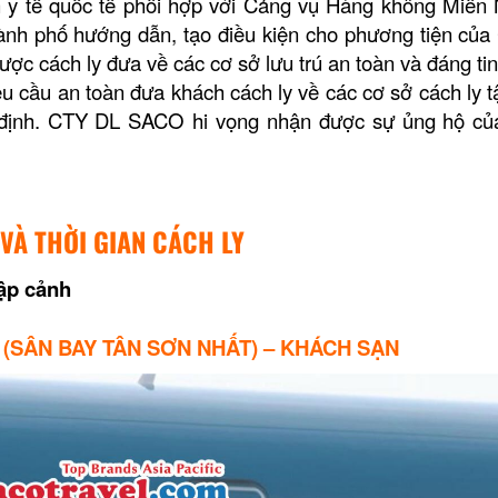
ế quốc tế phối hợp với Cảng vụ Hàng không Miền
nh phố hướng dẫn, tạo điều kiện cho phương tiện của
ợc cách ly đưa về các cơ sở lưu trú an toàn và đáng tin
 an toàn đưa khách cách ly về các cơ sở cách ly tậ
i định. CTY DL SACO hi vọng nhận được sự ủng hộ củ
 VÀ THỜI GIAN CÁCH LY
ập cảnh
 (SÂN BAY TÂN SƠN NHẤT) – KHÁCH SẠN