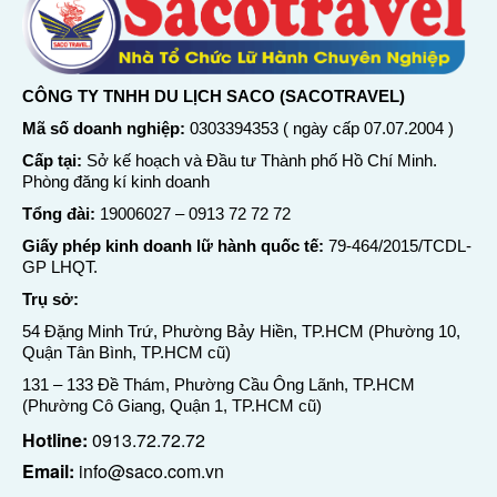
CÔNG TY TNHH DU LỊCH SACO (SACOTRAVEL)
Mã số doanh nghiệp:
0303394353 ( ngày cấp 07.07.2004 )
Cấp tại:
Sở kế hoạch và Đầu tư Thành phố Hồ Chí Minh.
Phòng đăng kí kinh doanh
Tổng đài:
19006027
–
0913 72 72 72
Giấy phép kinh doanh lữ hành quốc tế:
79-464/2015/TCDL-
GP LHQT.
Trụ sở:
54 Đặng Minh Trứ, Phường Bảy Hiền, TP.HCM (Phường 10,
Quận Tân Bình, TP.HCM cũ)
131 – 133 Đề Thám, Phường Cầu Ông Lãnh, TP.HCM
(Phường Cô Giang, Quận 1, TP.HCM cũ)
Hotline:
0913.72.72.72
Email:
info@saco.com.vn