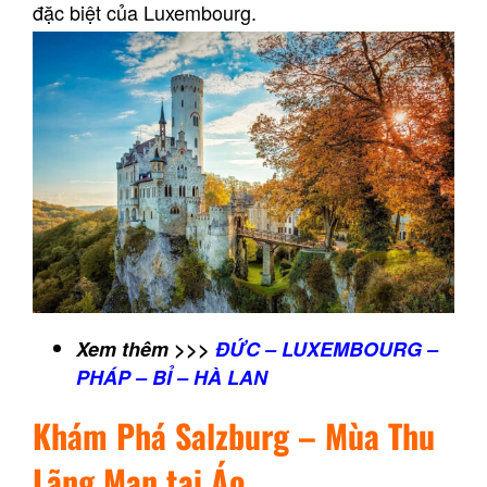
đặc biệt của Luxembourg.
Xem thêm >>>
ĐỨC – LUXEMBOURG –
PHÁP – BỈ – HÀ LAN
Khám Phá Salzburg – Mùa Thu
Lãng Mạn tại Áo