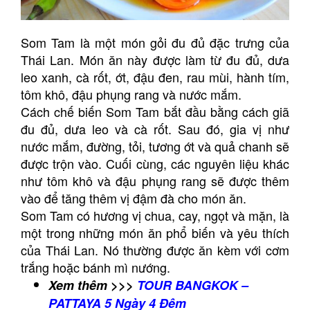
Som Tam là một món gỏi đu đủ đặc trưng của
Thái Lan. Món ăn này được làm từ đu đủ, dưa
leo xanh, cà rốt, ớt, đậu đen, rau mùi, hành tím,
tôm khô, đậu phụng rang và nước mắm.
Cách chế biến Som Tam bắt đầu bằng cách giã
đu đủ, dưa leo và cà rốt. Sau đó, gia vị như
nước mắm, đường, tỏi, tương ớt và quả chanh sẽ
được trộn vào. Cuối cùng, các nguyên liệu khác
như tôm khô và đậu phụng rang sẽ được thêm
vào để tăng thêm vị đậm đà cho món ăn.
Som Tam có hương vị chua, cay, ngọt và mặn, là
một trong những món ăn phổ biến và yêu thích
của Thái Lan. Nó thường được ăn kèm với cơm
trắng hoặc bánh mì nướng.
Xem thêm >>>
TOUR BANGKOK –
PATTAYA 5 Ngày 4 Đêm