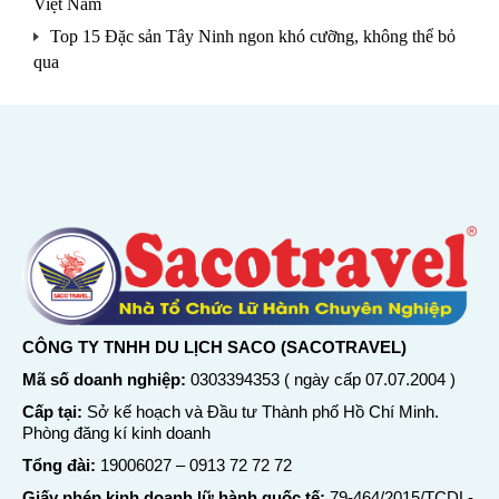
Việt Nam
Top 15 Đặc sản Tây Ninh ngon khó cưỡng, không thể bỏ
qua
CÔNG TY TNHH DU LỊCH SACO (SACOTRAVEL)
Mã số doanh nghiệp:
0303394353 ( ngày cấp 07.07.2004 )
Cấp tại:
Sở kế hoạch và Đầu tư Thành phố Hồ Chí Minh.
Phòng đăng kí kinh doanh
Tổng đài:
19006027
–
0913 72 72 72
Giấy phép kinh doanh lữ hành quốc tế:
79-464/2015/TCDL-