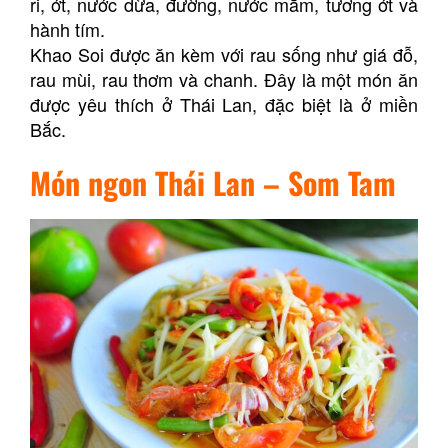
ri, ớt, nước dừa, đường, nước mắm, tương ớt và
hành tím.
Khao Soi được ăn kèm với rau sống như giá đỗ,
rau mùi, rau thơm và chanh. Đây là một món ăn
được yêu thích ở Thái Lan, đặc biệt là ở miền
Bắc.
Món ngon Thái Lan –
Som Tam