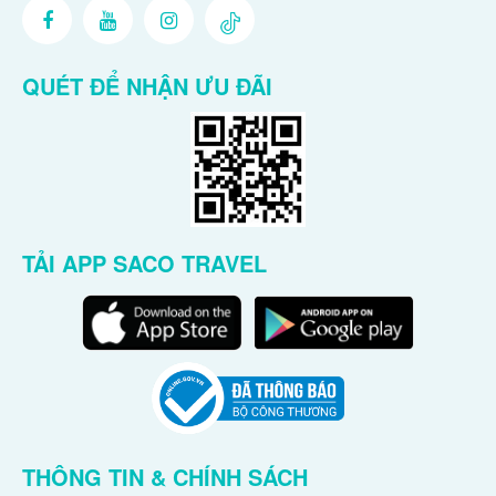
QUÉT ĐỂ NHẬN ƯU ĐÃI
TẢI APP SACO TRAVEL
THÔNG TIN & CHÍNH SÁCH