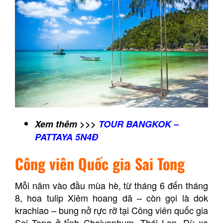
Xem thêm >>>
TOUR BANGKOK –
PATTAYA 5N4Đ
Công viên Quốc gia Sai Tong
Mỗi năm vào đầu mùa hè, từ tháng 6 đến tháng
8, hoa tulip Xiêm hoang dã – còn gọi là dok
krachiao – bung nở rực rỡ tại Công viên quốc gia
Sai Tong ở tỉnh Chaiyaphum, Thái Lan. Dù xa