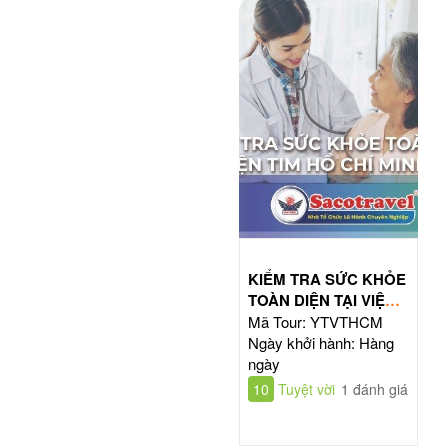
KIỂM TRA SỨC KHỎE
TOÀN DIỆN TẠI VIỆN
TIM HỒ CHÍ MINH
Mã Tour: YTVTHCM
Ngày khởi hành: Hàng
ngày
10
Tuyệt vời
1 đánh giá