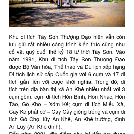
Khu di tích Tây Sơn Thượng Đạo hiện vẫn còn
lưu giữ rất nhiều công trình kiến trúc cũng như
cổ vật quý cuối thế kỷ 18 từ thời Tây Sơn. Vào
năm 1991, Khu di tích Tây Sơn Thượng Đạo
được Bộ Văn hóa, Thể thao và Du lịch xếp hạng
Di tích lịch sử cấp Quốc gia với 6 cụm và 17 di
tích gắn liền với cuộc khời nghĩa. Trong đó, di
tích trên địa bàn thị xã An Khê nhiều nhất với 3
cụm gồm: cụm di tích Hòn Bình, Hòn Nhạc, Hòn
Tào, Gò Kho – Xóm Ké; cụm di tích Miếu Xà,
Cây Ké phất cờ – Cây Cầy gióng trống và cụm di
tích Gò Chợ, lũy An Khê, An Khê trường, đình
An Lũy (An Khê đình).
Đến năm 2021, địa điểm này lại tiếp tục được