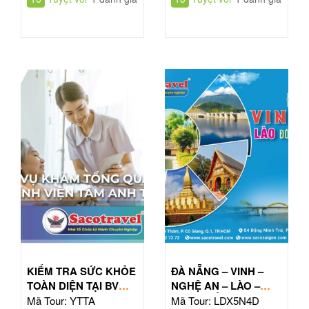
KIỂM TRA SỨC KHỎE
ĐÀ NẴNG – VINH –
TOÀN DIỆN TẠI BV
NGHỆ AN – LÀO –
TÂM ANH HỒ CHÍ
ĐÔNG BẮC THÁI LAN
Mã Tour: YTTA
Mã Tour: LDX5N4D