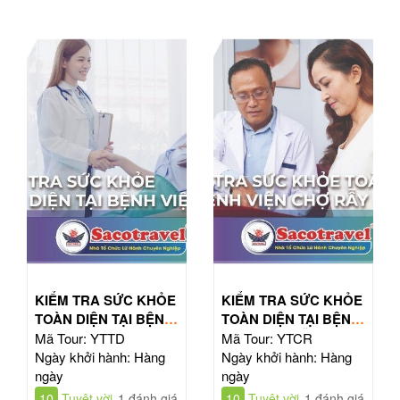
KIỂM TRA SỨC KHỎE
KIỂM TRA SỨC KHỎE
TOÀN DIỆN TẠI BỆNH
TOÀN DIỆN TẠI BỆNH
VIỆN TỪ DŨ
VIỆN CHỢ RẪY
Mã Tour: YTTD
Mã Tour: YTCR
Ngày khởi hành: Hàng
Ngày khởi hành: Hàng
ngày
ngày
10
Tuyệt vời
1 đánh giá
10
Tuyệt vời
1 đánh giá