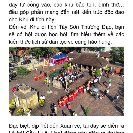
đây từ cổng vào, các khu bảo tồn, đình thờ…
đều góp phần mang đến nét kiến trúc độc đáo
cho Khu di tích này.
Đến với Khu di tích Tây Sơn Thượng Đạo, bạn
sẽ có hội được học hỏi, tìm hiểu thêm về các
kiến thức lịch sử dân tộc vô cùng hào hùng.
Đặc biệt, dịp Tết đến Xuân về, tại đây sẽ diễn ra
Lễ hội Cầu Huê. Hoạt động này diễn ra thường