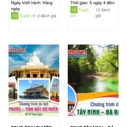
MINH
| TOUR 5N4Đ
Ngày khởi hành: Hàng
Thời gian: 5 ngày 4 đêm
ngày
10
Tuyệt
12 đánh
vời
giá
10
Tuyệt vời
2 đánh giá