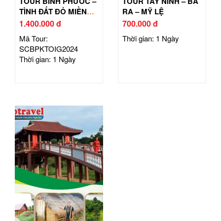
TOUR BÌNH PHƯỚC –
TOUR TÂY NINH – BÀ
TÌNH ĐẤT ĐỎ MIỀN
RA – MỸ LỆ
ĐÔNG
1.400.000 đ
700.000 đ
Mã Tour:
Thời gian: 1 Ngày
SCBPKTOIG2024
Thời gian: 1 Ngày