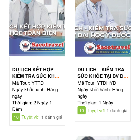
DU LỊCH KẾT HỢP
DU LỊCH – KIỂM TRA
KIỂM TRA SỨC KHỎE
SỨC KHỎE TẠI BV ĐẠI
TOÀN DIỆN
HỌC Y DƯỢC TPHCM
Mã Tour: YTTD
Mã Tour: YTDHYD
Ngày khởi hành: Hàng
Ngày khởi hành: Hàng
ngày
ngày
Thời gian: 2 Ngày 1
Thời gian: 1 Ngày
Đêm
10
Tuyệt vời
1 đánh giá
10
Tuyệt vời
1 đánh giá