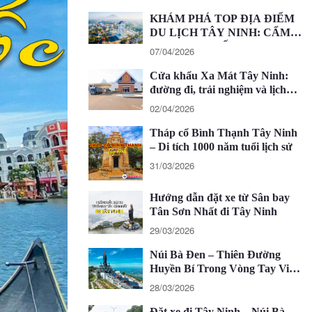
KHÁM PHÁ TOP ĐỊA ĐIỂM
DU LỊCH TÂY NINH: CẨM
NANG CHI TIẾT 2026
07/04/2026
Cửa khẩu Xa Mát Tây Ninh:
đường đi, trải nghiệm và lịch
trình 1 ngày
02/04/2026
Tháp cổ Bình Thạnh Tây Ninh
– Di tích 1000 năm tuổi lịch sử
31/03/2026
Hướng dẫn đặt xe từ Sân bay
Tân Sơn Nhất đi Tây Ninh
29/03/2026
Núi Bà Đen – Thiên Đường
Huyền Bí Trong Vòng Tay Việt
Nam
28/03/2026
Đặt xe đi Tây Ninh – Núi Bà