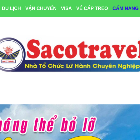
 DU LỊCH
VẬN CHUYỂN
VISA
VÉ CÁP TREO
CẨM NANG 