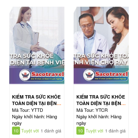
KIỂM TRA SỨC KHỎE
KIỂM TRA SỨC KHỎE
TOÀN DIỆN TẠI BỆNH
TOÀN DIỆN TẠI BỆNH
VIỆN TỪ DŨ
VIỆN CHỢ RẪY
Mã Tour: YTTD
Mã Tour: YTCR
Ngày khởi hành: Hàng
Ngày khởi hành: Hàng
ngày
ngày
10
Tuyệt vời
1 đánh giá
10
Tuyệt vời
1 đánh giá