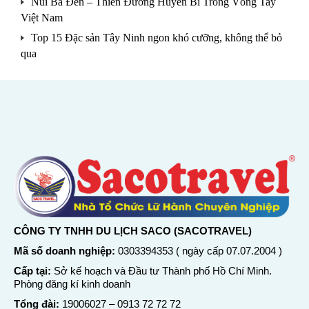
Núi Bà Đen – Thiên Đường Huyền Bí Trong Vòng Tay
Việt Nam
Top 15 Đặc sản Tây Ninh ngon khó cưỡng, không thể bỏ
qua
CÔNG TY TNHH DU LỊCH SACO (SACOTRAVEL)
Mã số doanh nghiệp:
0303394353 ( ngày cấp 07.07.2004 )
Cấp tại:
Sở kế hoạch và Đầu tư Thành phố Hồ Chí Minh.
Phòng đăng kí kinh doanh
Tổng đài:
19006027
–
0913 72 72 72