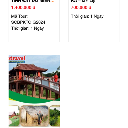
TÌNH ĐẤT ĐỎ MIỀN
RA – MỸ LỆ
ĐÔNG
1.400.000 đ
700.000 đ
Mã Tour:
Thời gian: 1 Ngày
SCBPKTOIG2024
Thời gian: 1 Ngày