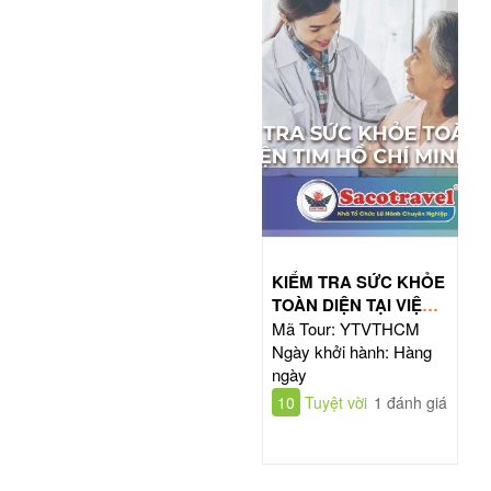
KIỂM TRA SỨC KHỎE
TOÀN DIỆN TẠI VIỆN
TIM HỒ CHÍ MINH
Mã Tour: YTVTHCM
Ngày khởi hành: Hàng
ngày
10
Tuyệt vời
1 đánh giá