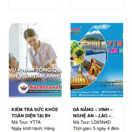
KIỂM TRA SỨC KHỎE
ĐÀ NẴNG – VINH –
TOÀN DIỆN TẠI BV
NGHỆ AN – LÀO –
TÂM ANH HỒ CHÍ
ĐÔNG BẮC THÁI LAN
Mã Tour: YTTA
Mã Tour: LDX5N4D
MINH
| TOUR 5N4Đ
Ngày khởi hành: Hàng
Thời gian: 5 ngày 4 đêm