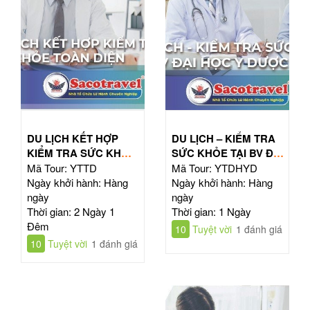
DU LỊCH KẾT HỢP
DU LỊCH – KIỂM TRA
KIỂM TRA SỨC KHỎE
SỨC KHỎE TẠI BV ĐẠI
TOÀN DIỆN
HỌC Y DƯỢC TPHCM
Mã Tour: YTTD
Mã Tour: YTDHYD
Ngày khởi hành: Hàng
Ngày khởi hành: Hàng
ngày
ngày
Thời gian: 2 Ngày 1
Thời gian: 1 Ngày
Đêm
10
Tuyệt vời
1 đánh giá
10
Tuyệt vời
1 đánh giá