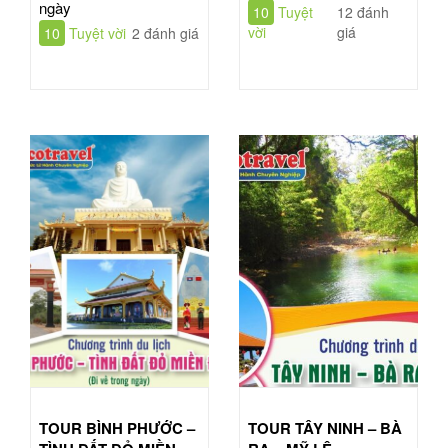
ngày
10
Tuyệt
12 đánh
vời
giá
10
Tuyệt vời
2 đánh giá
TOUR BÌNH PHƯỚC –
TOUR TÂY NINH – BÀ