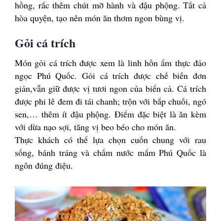
hồng, rắc thêm chút mỡ hành và đậu phộng. Tất cả
hòa quyện, tạo nên món ăn thơm ngon bùng vị.
Gỏi cá trích
Món gỏi cá trích được xem là linh hồn ẩm thực đảo
ngọc Phú Quốc. Gỏi cá trích được chế biến đơn
giản,vẫn giữ được vị tươi ngon của biển cả. Cá trích
được phi lê đem đi tái chanh; trộn với bắp chuối, ngó
sen,… thêm ít đậu phộng. Điểm đặc biệt là ăn kèm
với dừa nạo sợi, tăng vị beo béo cho món ăn.
Thực khách có thể lựa chọn cuốn chung với rau
sống, bánh tráng và chấm nước mắm Phú Quốc là
ngôn đúng điệu.