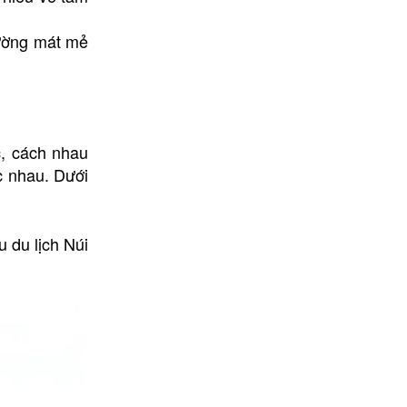
hường mát mẻ
c, cách nhau
c nhau. Dưới
 du lịch Núi