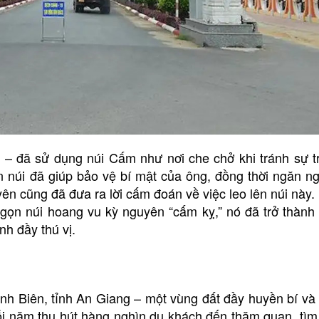
 – đã sử dụng núi Cấm như nơi che chở khi tránh sự t
n núi đã giúp bảo vệ bí mật của ông, đồng thời ngăn ng
n cũng đã đưa ra lời cấm đoán về việc leo lên núi này.
gọn núi hoang vu kỳ nguyên “cấm kỵ,” nó đã trở thành 
nh đầy thú vị.
ịnh Biên, tỉnh An Giang – một vùng đất đầy huyền bí và 
ỗi năm thu hút hàng nghìn du khách đến thăm quan, tìm