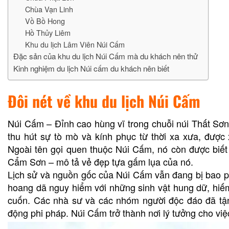
Chùa Vạn Linh
Vồ Bồ Hong
Hồ Thủy Liêm
Khu du lịch Lâm Viên Núi Cấm
Đặc sản của khu du lịch Núi Cấm mà du khách nên thử
Kinh nghiệm du lịch Núi cấm du khách nên biết
Đôi nét về khu du lịch Núi Cấm
Núi Cấm – Đỉnh cao hùng vĩ trong chuỗi núi Thất Sơn,
thu hút sự tò mò và kính phục từ thời xa xưa, được 
Ngoài tên gọi quen thuộc Núi Cấm, nó còn được biết
Cẩm Sơn – mô tả vẻ đẹp tựa gấm lụa của nó.
Lịch sử và nguồn gốc của Núi Cấm vẫn đang bị bao ph
hoang dã nguy hiểm với những sinh vật hung dữ, hiếm 
cuốn. Các nhà sư và các nhóm người độc đáo đã tận
động phi pháp. Núi Cấm trở thành nơi lý tưởng cho việc