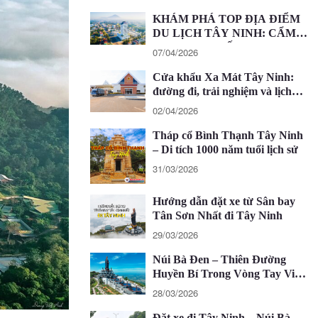
KHÁM PHÁ TOP ĐỊA ĐIỂM
DU LỊCH TÂY NINH: CẨM
NANG CHI TIẾT 2026
07/04/2026
Cửa khẩu Xa Mát Tây Ninh:
đường đi, trải nghiệm và lịch
trình 1 ngày
02/04/2026
Tháp cổ Bình Thạnh Tây Ninh
– Di tích 1000 năm tuổi lịch sử
31/03/2026
Hướng dẫn đặt xe từ Sân bay
Tân Sơn Nhất đi Tây Ninh
29/03/2026
Núi Bà Đen – Thiên Đường
Huyền Bí Trong Vòng Tay Việt
Nam
28/03/2026
Đặt xe đi Tây Ninh – Núi Bà