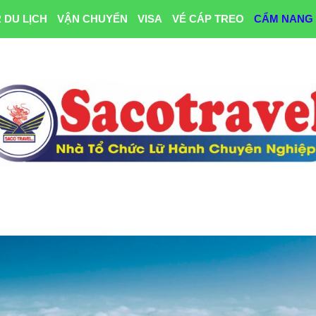
 DU LỊCH
VẬN CHUYỂN
VISA
VÉ CÁP TREO
CẨM NANG 