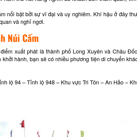
m nổi bật bởi sự vĩ đại và uy nghiêm. Khí hậu ở đây t
 quan và nghỉ ngơi.
ch Núi Cấm
i điểm xuất phát là thành phố Long Xuyên và Châu Đố
khởi hành, bạn sẽ có nhiều phương tiện di chuyển khá
h lộ 94 – Tỉnh lộ 948 – Khu vực Tri Tôn – An Hảo – Khu