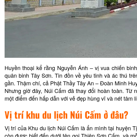
Huyền thoại kể rằng Nguyễn Ánh – vị vua chiến binh
quân binh Tây Sơn. Tin đồn về yêu tinh và ác thú trê
gần. Thậm chí, cả Phật Thầy Tây An – Đoàn Minh Huyê
Nhưng giờ đây, Núi Cấm đã thay đổi hoàn toàn. Từ n
một điểm đến hấp dẫn với vẻ đẹp hùng vĩ và nét tâm li
Vị trí khu du lịch Núi Cấm ở đâu?
Vị trí của Khu du lịch Núi Cấm là ẩn mình tại huyện T
còn được biết đến dưới tên gọi Thiên Sơn Cấm, và m