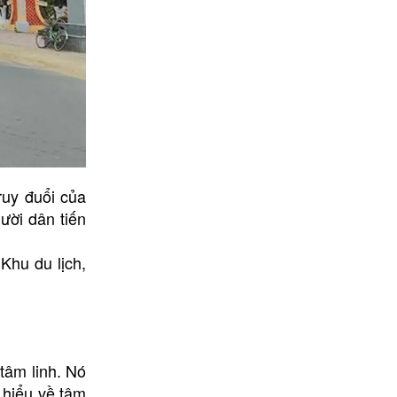
ruy đuổi của
ười dân tiến
Khu du lịch,
tâm linh. Nó
 hiểu về tâm