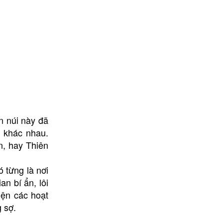
n núi này đã
h khác nhau.
n, hay Thiên
 từng là nơi
n bí ẩn, lôi
iện các hoạt
 sợ.