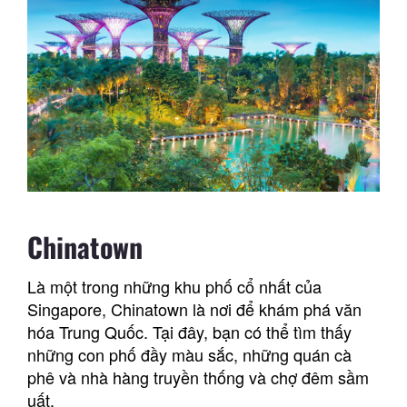
Chinatown
Là một trong những khu phố cổ nhất của
Singapore, Chinatown là nơi để khám phá văn
hóa Trung Quốc. Tại đây, bạn có thể tìm thấy
những con phố đầy màu sắc, những quán cà
phê và nhà hàng truyền thống và chợ đêm sầm
uất.