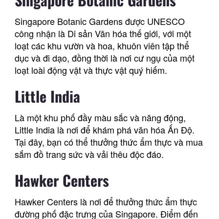
Singapore Botanic Gardens được UNESCO
công nhận là Di sản Văn hóa thế giới, với một
loạt các khu vườn và hoa, khuôn viên tập thể
dục và đi dạo, đồng thời là nơi cư ngụ của một
loạt loài động vật và thực vật quý hiếm.
Little India
Là một khu phố đầy màu sắc và năng động,
Little India là nơi để khám phá văn hóa Ấn Độ.
Tại đây, bạn có thể thưởng thức ẩm thực và mua
sắm đồ trang sức và vải thêu độc đáo.
Hawker Centers
Hawker Centers là nơi để thưởng thức ẩm thực
đường phố đặc trưng của Singapore. Điểm đến