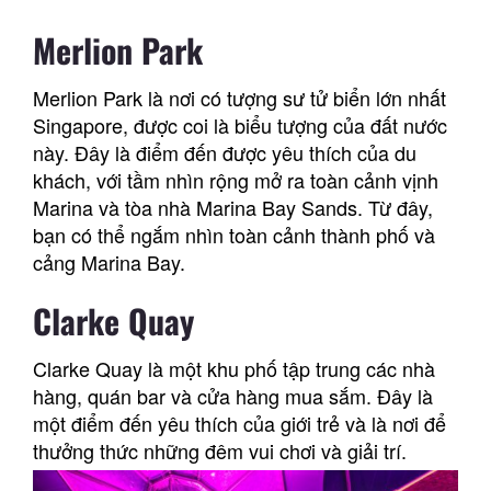
Merlion Park
Merlion Park là nơi có tượng sư tử biển lớn nhất
Singapore, được coi là biểu tượng của đất nước
này. Đây là điểm đến được yêu thích của du
khách, với tầm nhìn rộng mở ra toàn cảnh vịnh
Marina và tòa nhà Marina Bay Sands. Từ đây,
bạn có thể ngắm nhìn toàn cảnh thành phố và
cảng Marina Bay.
Clarke Quay
Clarke Quay là một khu phố tập trung các nhà
hàng, quán bar và cửa hàng mua sắm. Đây là
một điểm đến yêu thích của giới trẻ và là nơi để
thưởng thức những đêm vui chơi và giải trí.