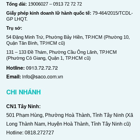
Tổng đài:
19006027
–
0913 72 72 72
Giấy phép kinh doanh lữ hành quốc tế:
79-464/2015/TCDL-
GP LHQT.
Trụ sở:
54 Đặng Minh Trứ, Phường Bảy Hiền, TP.HCM (Phường 10,
Quận Tân Bình, TP.HCM cũ)
131 – 133 Đề Thám, Phường Cầu Ông Lãnh, TP.HCM
(Phường Cô Giang, Quận 1, TP.HCM cũ)
Hotline:
0913.72.72.72
Email:
info@saco.com.vn
CHI NHÁNH
CN1 Tây Ninh:
501 Phạm Hùng, Phường Hoà Thành, Tỉnh Tây Ninh (Xã
Long Thành Nam, Huyện Hoà Thành, Tỉnh Tây Ninh cũ)
Hotline:
0818.272727