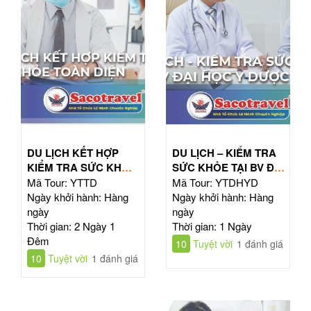
DU LỊCH KẾT HỢP
DU LỊCH – KIỂM TRA
KIỂM TRA SỨC KHỎE
SỨC KHỎE TẠI BV ĐẠI
TOÀN DIỆN
HỌC Y DƯỢC TPHCM
Mã Tour: YTTD
Mã Tour: YTDHYD
Ngày khởi hành: Hàng
Ngày khởi hành: Hàng
ngày
ngày
Thời gian: 2 Ngày 1
Thời gian: 1 Ngày
Đêm
10
Tuyệt vời
1 đánh giá
10
Tuyệt vời
1 đánh giá