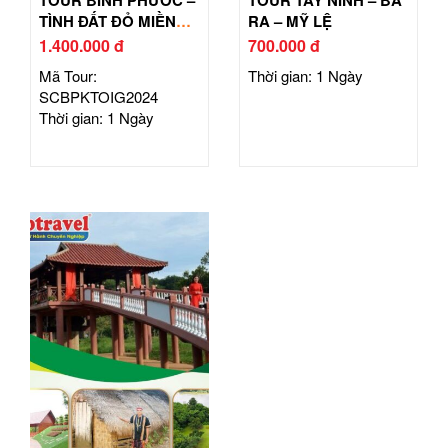
TÌNH ĐẤT ĐỎ MIỀN
RA – MỸ LỆ
ĐÔNG
1.400.000 đ
700.000 đ
Mã Tour:
Thời gian: 1 Ngày
SCBPKTOIG2024
Thời gian: 1 Ngày