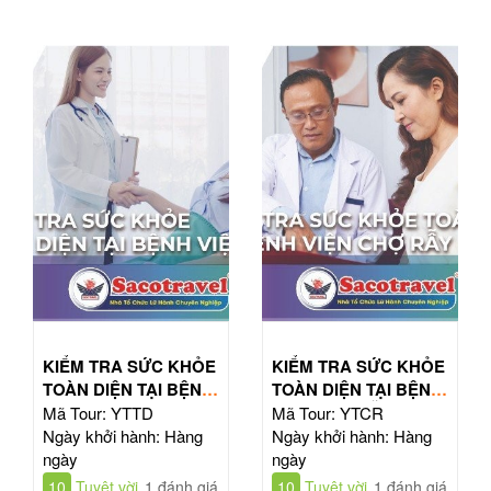
KIỂM TRA SỨC KHỎE
KIỂM TRA SỨC KHỎE
TOÀN DIỆN TẠI BỆNH
TOÀN DIỆN TẠI BỆNH
VIỆN TỪ DŨ
VIỆN CHỢ RẪY
Mã Tour: YTTD
Mã Tour: YTCR
Ngày khởi hành: Hàng
Ngày khởi hành: Hàng
ngày
ngày
10
Tuyệt vời
1 đánh giá
10
Tuyệt vời
1 đánh giá