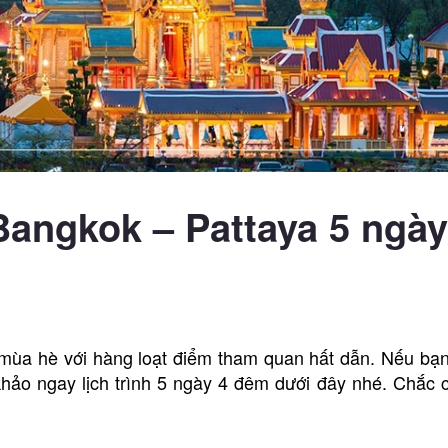
 Bangkok – Pattaya 5 ngày
t mùa hè với hàng loạt điểm tham quan hất dẫn. Nếu bạ
khảo ngay lịch trình 5 ngày 4 đêm dưới đây nhé. Chắc 