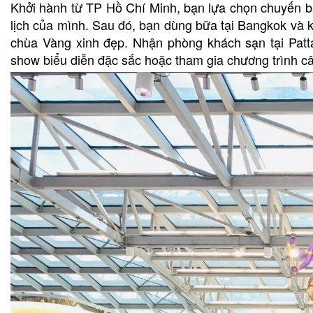
Khởi hành từ TP Hồ Chí Minh, bạn lựa chọn chuyến
lịch của mình. Sau đó, bạn dùng bữa tại Bangkok và 
chùa Vàng xinh đẹp. Nhận phòng khách sạn tại Patt
show biểu diễn đặc sắc hoặc tham gia chương trình câ