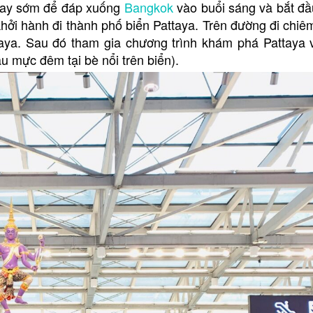
 bay sớm để đáp xuống
Bangkok
vào buổi sáng và bắt đ
khởi hành đi thành phố biển Pattaya. Trên đường đi chi
aya. Sau đó tham gia chương trình khám phá Pattaya
u mực đêm tại bè nổi trên biển).