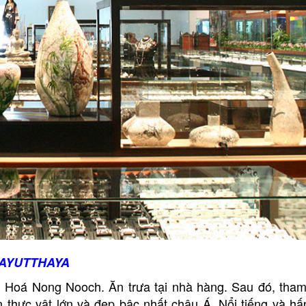
 AYUTTHAYA
n Hoá Nong Nooch. Ăn trưa tại nhà hàng. Sau đó, tha
 thực vật lớn và đẹp bậc nhất châu Á. Nổi tiếng và hấ