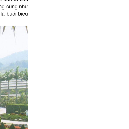
ống cũng như
là buổi biểu