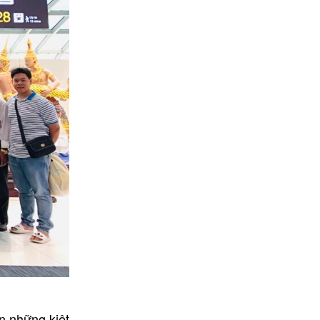
n những kiệt