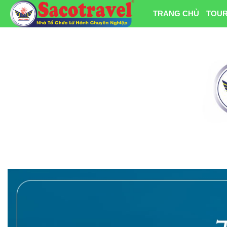
TRANG CHỦ
TOUR