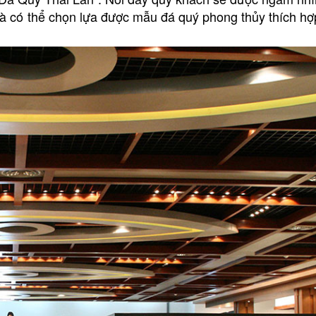
và có thể chọn lựa được mẫu đá quý phong thủy thích hợ