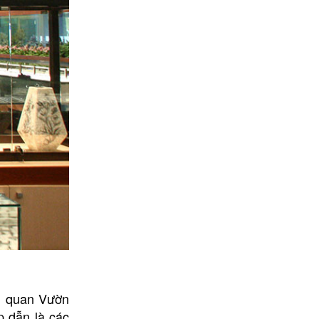
m quan Vườn
p dẫn là các