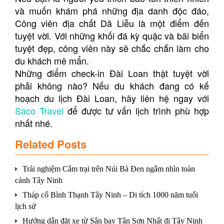
và muốn khám phá những địa danh độc đáo,
Công viên địa chất Dã Liễu là một điểm đến
tuyệt vời. Với những khối đá kỳ quặc và bãi biển
tuyệt đẹp, công viên này sẽ chắc chắn làm cho
du khách mê mẩn.
Những điểm check-in Đài Loan thật tuyệt vời
phải không nào? Nếu du khách đang có kế
hoạch du lịch Đài Loan, hãy liên hệ ngay với
Saco Travel
để được tư vấn lịch trình phù hợp
nhất nhé.
Related Posts
Trải nghiệm Cắm trại trên Núi Bà Đen ngắm nhìn toàn
cảnh Tây Ninh
Tháp cổ Bình Thạnh Tây Ninh – Di tích 1000 năm tuổi
lịch sử
Hướng dẫn đặt xe từ Sân bay Tân Sơn Nhất đi Tây Ninh