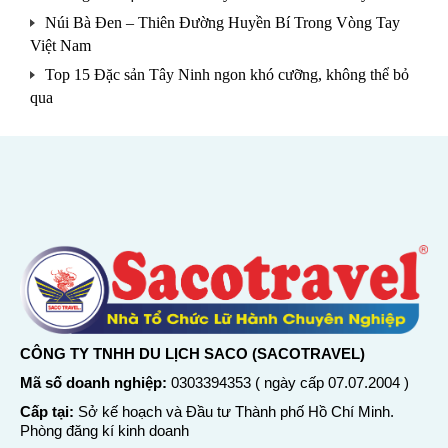
Núi Bà Đen – Thiên Đường Huyền Bí Trong Vòng Tay
Việt Nam
Top 15 Đặc sản Tây Ninh ngon khó cưỡng, không thể bỏ
qua
CÔNG TY TNHH DU LỊCH SACO (SACOTRAVEL)
Mã số doanh nghiệp:
0303394353 ( ngày cấp 07.07.2004 )
Cấp tại:
Sở kế hoạch và Đầu tư Thành phố Hồ Chí Minh.
Phòng đăng kí kinh doanh