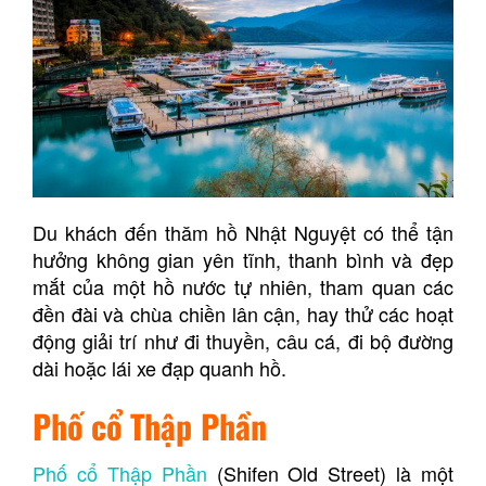
Du khách đến thăm hồ Nhật Nguyệt có thể tận
hưởng không gian yên tĩnh, thanh bình và đẹp
mắt của một hồ nước tự nhiên, tham quan các
đền đài và chùa chiền lân cận, hay thử các hoạt
động giải trí như đi thuyền, câu cá, đi bộ đường
dài hoặc lái xe đạp quanh hồ.
Phố cổ Thập Phần
Phố cổ Thập Phần
(Shifen Old Street) là một