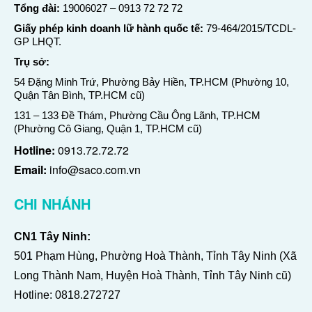
Tổng đài:
19006027
–
0913 72 72 72
Giấy phép kinh doanh lữ hành quốc tế:
79-464/2015/TCDL-
GP LHQT.
Trụ sở:
54 Đặng Minh Trứ, Phường Bảy Hiền, TP.HCM (Phường 10,
Quận Tân Bình, TP.HCM cũ)
131 – 133 Đề Thám, Phường Cầu Ông Lãnh, TP.HCM
(Phường Cô Giang, Quận 1, TP.HCM cũ)
Hotline:
0913.72.72.72
Email:
info@saco.com.vn
CHI NHÁNH
CN1 Tây Ninh:
501 Phạm Hùng, Phường Hoà Thành, Tỉnh Tây Ninh (Xã
Long Thành Nam, Huyện Hoà Thành, Tỉnh Tây Ninh cũ)
Hotline:
0818.272727