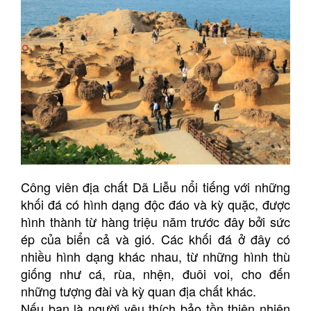
Công viên địa chất Dã Liễu nổi tiếng với những
khối đá có hình dạng độc đáo và kỳ quặc, được
hình thành từ hàng triệu năm trước đây bởi sức
ép của biển cả và gió. Các khối đá ở đây có
nhiều hình dạng khác nhau, từ những hình thù
giống như cá, rùa, nhện, đuôi voi, cho đến
những tượng đài và kỳ quan địa chất khác.
Nếu bạn là người yêu thích bảo tồn thiên nhiên