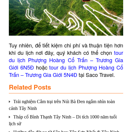
Tuy nhiên, để tiết kiệm chi phí và thuận tiện hơn
khi du lịch nơi đây, quý khách có thể chọn
tour
du lịch Phượng Hoàng Cổ Trấn – Trương Gia
Giới 6N5Đ
hoặc
tour du lịch Phượng Hoàng Cổ
Trấn – Trương Gia Giới 5N4Đ
tại Saco Travel.
Related Posts
Trải nghiệm Cắm trại trên Núi Bà Đen ngắm nhìn toàn
cảnh Tây Ninh
Tháp cổ Bình Thạnh Tây Ninh – Di tích 1000 năm tuổi
lịch sử