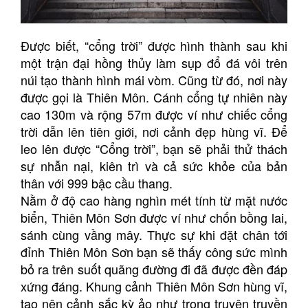
Được biết, “cổng trời” được hình thành sau khi
một trận đại hồng thủy làm sụp đổ đá vôi trên
núi tạo thành hình mái vòm. Cũng từ đó, nơi này
được gọi là Thiên Môn. Cánh cổng tự nhiên này
cao 130m và rộng 57m được ví như chiếc cổng
trời dẫn lên tiên giới, nơi cảnh đẹp hùng vĩ. Để
leo lên được “Cổng trời”, bạn sẽ phải thử thách
sự nhẫn nại, kiên trì và cả sức khỏe của bản
thân với 999 bậc cầu thang.
Nằm ở độ cao hàng nghìn mét tính từ mặt nước
biển, Thiên Môn Sơn được ví như chốn bồng lai,
sánh cùng vầng mây. Thực sự khi đặt chân tới
đỉnh Thiên Môn Sơn bạn sẽ thấy công sức mình
bỏ ra trên suốt quãng đường đi đã được đền đáp
xứng đáng. Khung cảnh Thiên Môn Sơn hùng vĩ,
tạo nên cảnh sắc kỳ ảo như trong truyện truyền