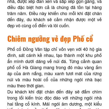
nhà, được xếp đan xen và sắp xếp gọn gàng, và
điều đặc biệt hơn cả là chúng đã tồn tại hàng
trăm năm. Điều này khiến cho mỗi khi đặt chân
đến đây, du khách sẽ cảm nhận được một vẻ
đẹp vô cùng cổ điển và lôi cuốn.
Chiêm ngưỡng vẻ đẹp Phố cổ
Phố cổ Đồng Văn tập chỉ vỏn vẹn với 40 hộ gia
đình, sát cánh kề nhau, tạo thành một khu phố
ẩn mình dưới dáng vẻ núi đá. Từng cảnh quan
phố cổ Hà Giang mang trong đó màu vàng ấm
áp của ánh nắng, màu xanh tươi mát của rừng
núi và màu hoài cổ của những ngôi nhà bạc
màu theo thời gian.
Du khách khi đặt chân đến đây sẽ đắm chìm
trong lối kiến trúc độc đáo với những ngôi nhà
hai tầng cổ kính. Mái ngói âm dương, một kiểu