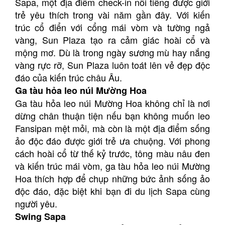
Sapa, một địa điểm check-in nổi tiếng được giới
trẻ yêu thích trong vài năm gần đây. Với kiến
trúc cổ điển với cổng mái vòm và tường ngả
vàng, Sun Plaza tạo ra cảm giác hoài cổ và
mộng mơ. Dù là trong ngày sương mù hay nắng
vàng rực rỡ, Sun Plaza luôn toát lên vẻ đẹp độc
đáo của kiến trúc châu Âu.
Ga tàu hỏa leo núi Mường Hoa
Ga tàu hỏa leo núi Mường Hoa không chỉ là nơi
dừng chân thuận tiện nếu bạn không muốn leo
Fansipan mệt mỏi, mà còn là một địa điểm sống
ảo độc đáo được giới trẻ ưa chuộng. Với phong
cách hoài cổ từ thế kỷ trước, tông màu nâu đen
và kiến trúc mái vòm, ga tàu hỏa leo núi Mường
Hoa thích hợp để chụp những bức ảnh sống ảo
độc đáo, đặc biệt khi bạn đi du lịch Sapa cùng
người yêu.
Swing Sapa