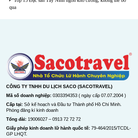
Top 15 Đặc sản Tây Ninh ngon khó cưỡng, không thể bỏ
qua
CÔNG TY TNHH DU LỊCH SACO (SACOTRAVEL)
Mã số doanh nghiệp:
0303394353 ( ngày cấp 07.07.2004 )
Cấp tại:
Sở kế hoạch và Đầu tư Thành phố Hồ Chí Minh.
Phòng đăng kí kinh doanh
Tổng đài:
19006027
–
0913 72 72 72
Giấy phép kinh doanh lữ hành quốc tế:
79-464/2015/TCDL-
GP LHQT.