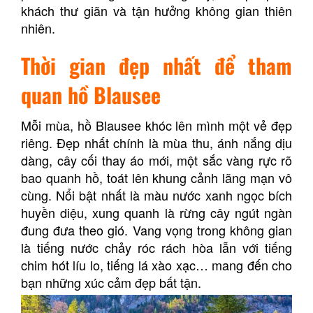
khách thư giãn và tận hưởng không gian thiên
nhiên.
Thời gian đẹp nhất để tham
quan hồ Blausee
Mỗi mùa, hồ Blausee khóc lên mình một vẻ đẹp
riêng. Đẹp nhất chính là mùa thu, ánh nắng dịu
dàng, cây cối thay áo mới, một sắc vàng rực rõ
bao quanh hồ, toát lên khung cảnh lãng mạn vô
cùng. Nổi bật nhất là màu nước xanh ngọc bích
huyền diệu, xung quanh là rừng cây ngút ngàn
đung đưa theo gió. Vang vọng trong không gian
là tiếng nước chảy róc rách hòa lẫn với tiếng
chim hót líu lo, tiếng lá xào xạc… mang đến cho
bạn những xúc cảm đẹp bất tận.