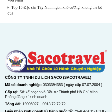
Việt Nam
Top 15 Đặc sản Tây Ninh ngon khó cưỡng, không thể bỏ
qua
CÔNG TY TNHH DU LỊCH SACO (SACOTRAVEL)
Mã số doanh nghiệp:
0303394353 ( ngày cấp 07.07.2004 )
Cấp tại:
Sở kế hoạch và Đầu tư Thành phố Hồ Chí Minh.
Phòng đăng kí kinh doanh
Tổng đài:
19006027
–
0913 72 72 72
Giấy phép kinh doanh lữ hành quốc tế:
79-464/2015/TCDL-