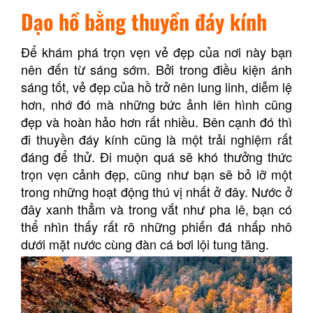
Dạo hồ bằng thuyền đáy kính
Để khám phá trọn vẹn vẻ đẹp của nơi này bạn
nên đến từ sáng sớm. Bởi trong điều kiện ánh
sáng tốt, vẻ đẹp của hồ trở nên lung linh, diễm lệ
hơn, nhớ đó mà những bức ảnh lên hình cũng
đẹp và hoàn hảo hơn rất nhiều. Bên cạnh đó thì
đi thuyền đáy kính cũng là một trải nghiệm rất
đáng để thử. Đi muộn quá sẽ khó thưởng thức
trọn vẹn cảnh đẹp, cũng như bạn sẽ bỏ lỡ một
trong những hoạt động thú vị nhất ở đây. Nước ở
đây xanh thẳm và trong vắt như pha lê, bạn có
thể nhìn thấy rất rõ những phiến đá nhấp nhô
dưới mặt nước cùng đàn cá bơi lội tung tăng.