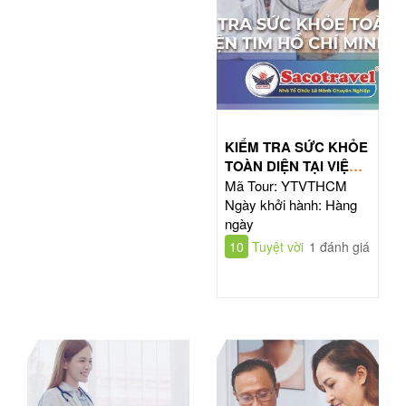
KIỂM TRA SỨC KHỎE
TOÀN DIỆN TẠI VIỆN
TIM HỒ CHÍ MINH
Mã Tour: YTVTHCM
Ngày khởi hành: Hàng
ngày
10
Tuyệt vời
1 đánh giá