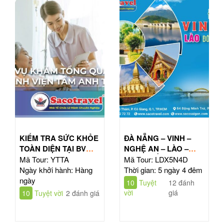
KIỂM TRA SỨC KHỎE
ĐÀ NẴNG – VINH –
TOÀN DIỆN TẠI BV
NGHỆ AN – LÀO –
TÂM ANH HỒ CHÍ
ĐÔNG BẮC THÁI LAN
Mã Tour: YTTA
Mã Tour: LDX5N4D
MINH
| TOUR 5N4Đ
Ngày khởi hành: Hàng
Thời gian: 5 ngày 4 đêm
ngày
10
Tuyệt
12 đánh
vời
giá
10
Tuyệt vời
2 đánh giá