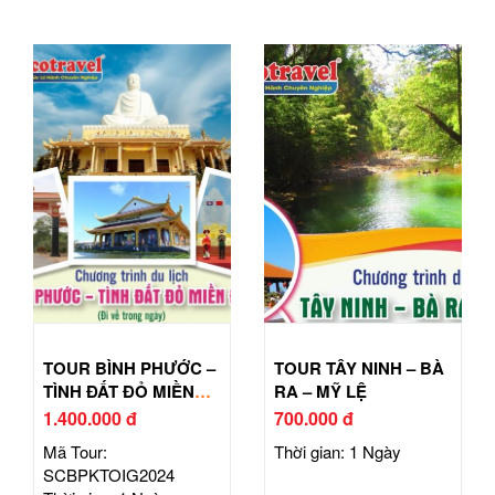
TOUR BÌNH PHƯỚC –
TOUR TÂY NINH – BÀ
TÌNH ĐẤT ĐỎ MIỀN
RA – MỸ LỆ
ĐÔNG
1.400.000 đ
700.000 đ
Mã Tour:
Thời gian: 1 Ngày
SCBPKTOIG2024