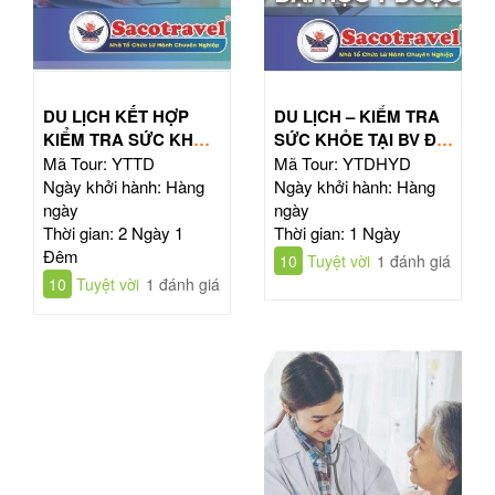
DU LỊCH KẾT HỢP
DU LỊCH – KIỂM TRA
KIỂM TRA SỨC KHỎE
SỨC KHỎE TẠI BV ĐẠI
TOÀN DIỆN
HỌC Y DƯỢC TPHCM
Mã Tour: YTTD
Mã Tour: YTDHYD
Ngày khởi hành: Hàng
Ngày khởi hành: Hàng
ngày
ngày
Thời gian: 2 Ngày 1
Thời gian: 1 Ngày
Đêm
10
Tuyệt vời
1 đánh giá
10
Tuyệt vời
1 đánh giá