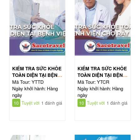
KIỂM TRA SỨC KHỎE
KIỂM TRA SỨC KHỎE
TOÀN DIỆN TẠI BỆNH
TOÀN DIỆN TẠI BỆNH
VIỆN TỪ DŨ
VIỆN CHỢ RẪY
Mã Tour: YTTD
Mã Tour: YTCR
Ngày khởi hành: Hàng
Ngày khởi hành: Hàng
ngày
ngày
10
Tuyệt vời
1 đánh giá
10
Tuyệt vời
1 đánh giá