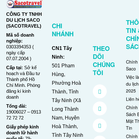
CÔNG TY TNHH
DU LỊCH SACO
TH
CHI
(SACOTRAVEL)
TIN 
NHÁNH
Mã số doanh
CHÍ
nghiệp:
SÁC
THEO
0303394353 (
CN1 Tây
ngày cấp
DÕI
Ninh:
07.07.2004 )
Chính
CHÚNG
501 Phạm
Cấp tại:
Sở kế
Saco
TÔI
hoạch và Đầu tư
Hùng,
Việc l
Thành phố Hồ
Phường Hoà
du lịch
Chí Minh. Phòng
2025
đăng kí kinh
Thành, Tỉnh
doanh
Liên h
Tây Ninh (Xã
Tổng đài:
Chính
Long Thành
19006027
–
0913
Sách 
72 72 72
Nam, Huyện
Mật T
Hoà Thành,
Giấy phép kinh
Tin
doanh lữ hành
Tỉnh Tây Ninh
Chính
quốc tế:
79-