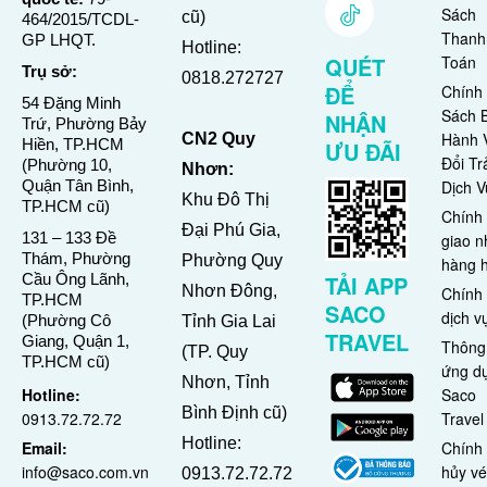
Sách
cũ)
464/2015/TCDL-
Thanh
GP LHQT.
Hotline:
Toán
QUÉT
Trụ sở:
0818.272727
ĐỂ
Chính
54 Đặng Minh
Sách 
NHẬN
Trứ, Phường Bảy
Hành 
CN2 Quy
Hiền, TP.HCM
ƯU ĐÃI
Đổi Tr
(Phường 10,
Nhơn:
Quận Tân Bình,
Dịch V
Khu Đô Thị
TP.HCM cũ)
Chính
Đại Phú Gia,
131 – 133 Đề
giao n
Thám, Phường
Phường Quy
hàng 
Cầu Ông Lãnh,
TẢI APP
Nhơn Đông,
Chính
TP.HCM
SACO
dịch v
(Phường Cô
Tỉnh Gia Lai
TRAVEL
Giang, Quận 1,
Thông 
(TP. Quy
TP.HCM cũ)
ứng d
Nhơn, Tỉnh
Hotline:
Saco
Bình Định cũ)
0913.72.72.72
Travel
Hotline:
Email:
Chính
info@saco.com.vn
hủy vé
0913.72.72.72